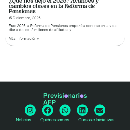
¿Qué nos dejó el 2025? Avances y
cambios claves en la Reforma de
Pensiones
15 Diciembre, 2025
Este 2025 la Reforma de Pensiones empezó a sentirse en la vida
diaria de los 12 millones de afiliados y
Más información »
I
F
W
L
E
n
a
h
i
n
s
c
a
n
v
Noticias
Quiénes somos
Cursos e Iniciativas
t
e
t
k
e