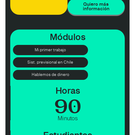
Quiero más
información
Módulos
Mi primer trabajo
Sist. previsional en Chile
Hablemos de dinero
Horas
90
Minutos