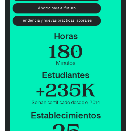
Ahorro para el futuro
Tendencia y nuevas prácticas laborales
Horas
180
Minutos
Estudiantes
+
235
K
Se han certificado desde el 2014
Establecimientos