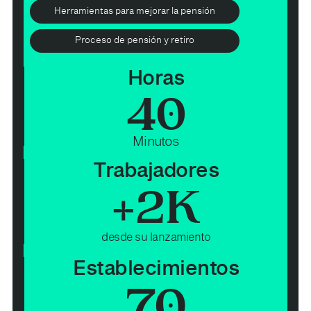
Herramientas para mejorar la pensión
Proceso de pensión y retiro
Horas
40
Minutos
Trabajadores
+
2
K
desde su lanzamiento
Establecimientos
70