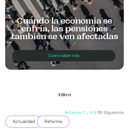
Cuando la economía se
enfría, las pensiones
también se ven afectadas
Quiero saber más
Filtro
Page
Page
Page
Page
Anterior
1
…
8
9
10
Siguiente
Actualidad
Reforma