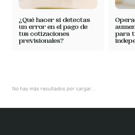
¿Qué hacer si detectas
Opera
un error en el pago de
aument
tus cotizaciones
para 
previsionales?
indep
No hay más resultados por cargar...