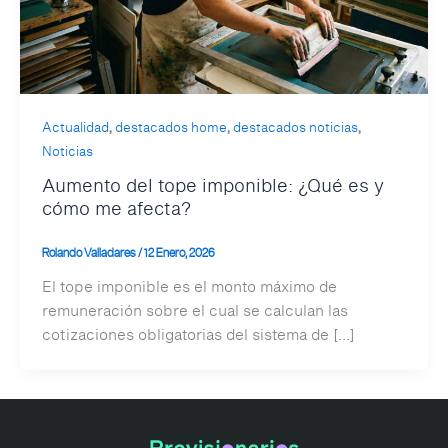
,
,
,
Actualidad
destacados home
destacados noticias
Noticias
Aumento del tope imponible: ¿Qué es y
cómo me afecta?
Rolando Valladares
/
12 Enero, 2026
El tope imponible es el monto máximo de
remuneración sobre el cual se calculan las
cotizaciones obligatorias del sistema de […]