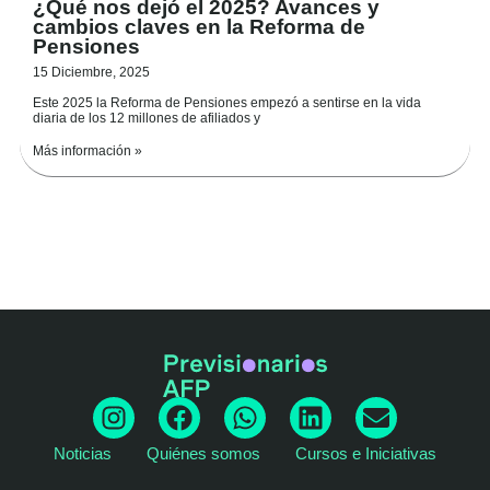
¿Qué nos dejó el 2025? Avances y
cambios claves en la Reforma de
Pensiones
15 Diciembre, 2025
Este 2025 la Reforma de Pensiones empezó a sentirse en la vida
diaria de los 12 millones de afiliados y
Más información »
I
F
W
L
E
n
a
h
i
n
Noticias
Quiénes somos
Cursos e Iniciativas
s
c
a
n
v
t
e
t
k
e