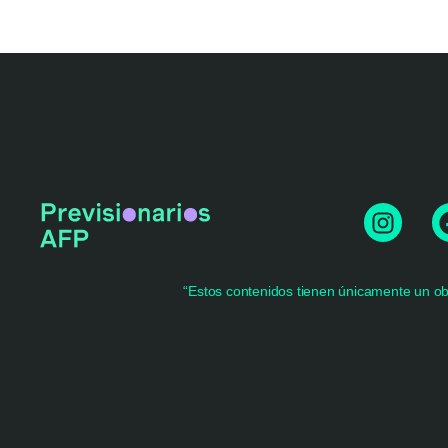
I
n
s
t
“Estos contenidos tienen únicamente un obje
a
g
r
a
m